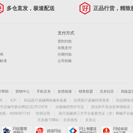
多仓直发，极速配送
正品行货，精致
支付方式
货到付款
在线支付
询
分期付款
标准
公司转账
家帮助
|
营销中心
|
手机京东
|
友情链接
|
销售联盟
|
京东社区
|
风险监
4号
|
ICP
|
药品医疗器械网络服务备案
|
自营医疗器械经营资质
|
药品网络
可证编号新出网证(京)字150号
|
出版物经营许可证
|
违法和不良信息举报电话：40
线：4006067733
经营证照
|
医疗器械第三方平台备案凭证（京）网械平台备字（
京东旗下网站：
京东钱包
|
京东云