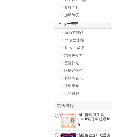
养肝护肝
加班熬夜
女士营养
高K2女性钙
25 女士多维
45 女士多维
增强免疫力
基础补充
呵护好气色
肌肤抗氧化
延缓衰老
运动减肥
销售排行
汤臣倍健 维生素
1
C30片橙子味咀嚼片
vc维生素补充VC维c
￥
汤臣倍健速释褪黑素
2