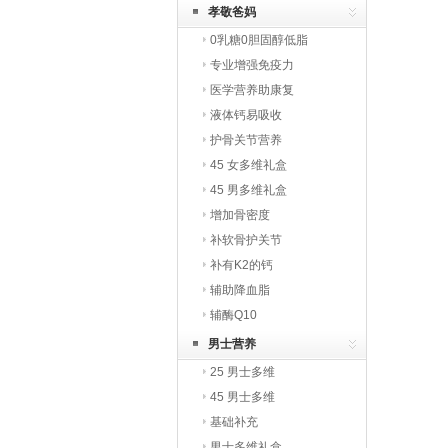
孝敬爸妈
0乳糖0胆固醇低脂
专业增强免疫力
医学营养助康复
液体钙易吸收
护骨关节营养
45 女多维礼盒
45 男多维礼盒
增加骨密度
补软骨护关节
补有K2的钙
辅助降血脂
辅酶Q10
男士营养
25 男士多维
45 男士多维
基础补充
男士多维礼盒