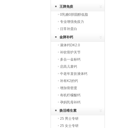
王牌免疫
0乳糖0胆固醇低脂
专业增强免疫力
日常补蛋白
金牌补钙
液体钙DK2.0
补软骨护关节
多合一金标钙
启高儿童钙
中老年直饮液体钙
补有K2的钙
增加骨密度
有机柠檬酸钙
孕妈乳母补钙
焕活维生素
25 男士专研
25 女士专研