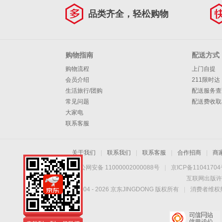
品类齐全，轻松购物
购物指南
配送方式
购物流程
上门自提
会员介绍
211限时达
生活旅行/团购
配送服务查
常见问题
配送费收取
大家电
联系客服
关于我们
|
联系我们
|
联系客服
|
合作招商
|
商
京公网安备 11000002000088号
|
京ICP备1104170
互联网出版许
Copyright © 2004 -
2026
京东JINGDONG 版权所有
|
消费者维权热
手机扫一扫，劲爆优
惠触手可得！