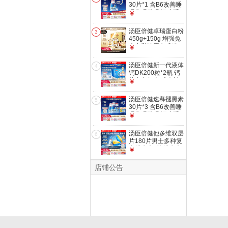
30片*1 含B6改善睡
眠失眠助眠 深度睡
￥
眠 非gaba
汤臣倍健卓瑞蛋白粉
3
450g+150g 增强免
疫力乳清蛋白质粉
￥
中老年营养品礼盒
汤臣倍健新一代液体
4
钙DK200粒*2瓶 钙
片中老年人 成人补
￥
钙 维生素d
汤臣倍健速释褪黑素
5
30片*3 含B6改善睡
眠失眠助眠 深度睡
￥
眠 非gaba
汤臣倍健他多维双层
6
片180片男士多种复
合维生素b族维生素
￥
d3补钙锌硒烟酰胺
店铺公告