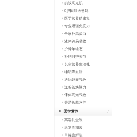
挑战高光肌
0胆固醇送爸妈
医学营养助康复
专业增强免疫力
全家补高蛋白
液体钙易吸收
护骨年轻态
补钙呵护关节
长辈营养鱼油礼
辅助降血脂
送妈妈养气色
送爸爸焕脑力
伴你高光气色
关爱长辈营养
医学营养
高端礼盒装
康复周期装
单罐尝鲜装