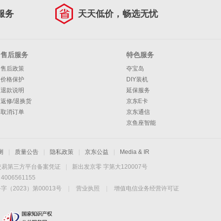
服务
天天低价，畅选无忧
售后服务
特色服务
售后政策
夺宝岛
价格保护
DIY装机
退款说明
延保服务
返修/退换货
京东E卡
取消订单
京东通信
京鱼座智能
测
|
质量公告
|
隐私政策
|
京东公益
|
Media & IR
交易第三方平台备案凭证
|
新出发京零 字第大120007号
06561155
2023）第00013号
|
营业执照
|
增值电信业务经营许可证