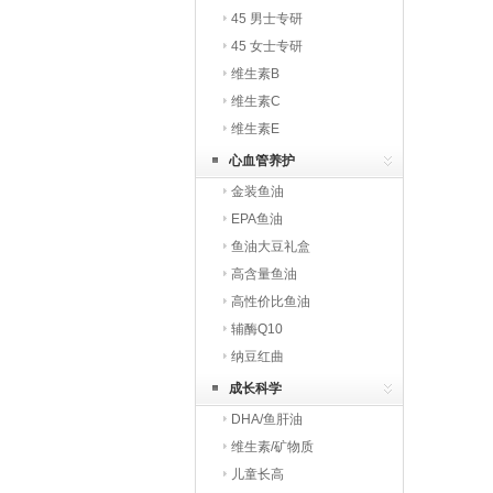
45 男士专研
45 女士专研
维生素B
维生素C
维生素E
心血管养护
金装鱼油
EPA鱼油
鱼油大豆礼盒
高含量鱼油
高性价比鱼油
辅酶Q10
纳豆红曲
成长科学
DHA/鱼肝油
维生素/矿物质
儿童长高