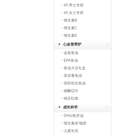
45 男士专研
45 女士专研
维生素B
维生素C
维生素E
心血管养护
金装鱼油
EPA鱼油
鱼油大豆礼盒
高含量鱼油
高性价比鱼油
辅酶Q10
纳豆红曲
成长科学
DHA/鱼肝油
维生素/矿物质
儿童长高