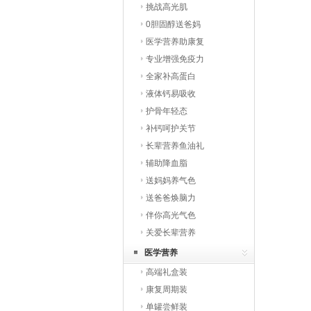
挑战高光肌
0胆固醇送爸妈
医学营养助康复
专业增强免疫力
全家补高蛋白
液体钙易吸收
护骨年轻态
补钙呵护关节
长辈营养鱼油礼
辅助降血脂
送妈妈养气色
送爸爸焕脑力
伴你高光气色
关爱长辈营养
医学营养
高端礼盒装
康复周期装
单罐尝鲜装