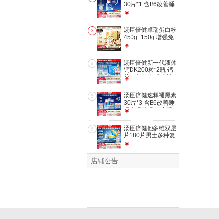
30片*1 含B6改善睡
眠失眠助眠 深度睡
￥
眠 非gaba
汤臣倍健卓瑞蛋白粉
3
450g+150g 增强免
疫力乳清蛋白质粉
￥
中老年营养品礼盒
汤臣倍健新一代液体
4
钙DK200粒*2瓶 钙
片中老年人 成人补
￥
钙 维生素d
汤臣倍健速释褪黑素
5
30片*3 含B6改善睡
眠失眠助眠 深度睡
￥
眠 非gaba
汤臣倍健他多维双层
6
片180片男士多种复
合维生素b族维生素
￥
d3补钙锌硒烟酰胺
店铺公告