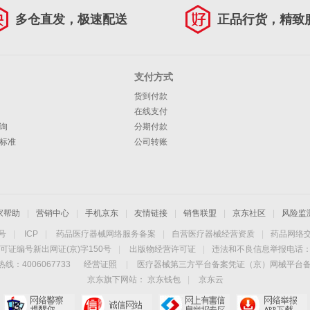
多仓直发，极速配送
正品行货，精致
支付方式
货到付款
在线支付
询
分期付款
标准
公司转账
家帮助
|
营销中心
|
手机京东
|
友情链接
|
销售联盟
|
京东社区
|
风险监
4号
|
ICP
|
药品医疗器械网络服务备案
|
自营医疗器械经营资质
|
药品网络
可证编号新出网证(京)字150号
|
出版物经营许可证
|
违法和不良信息举报电话：40
线：4006067733
经营证照
|
医疗器械第三方平台备案凭证（京）网械平台备字（
京东旗下网站：
京东钱包
|
京东云