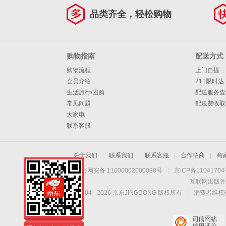
品类齐全，轻松购物
购物指南
配送方式
购物流程
上门自提
会员介绍
211限时达
生活旅行/团购
配送服务查
常见问题
配送费收取
大家电
联系客服
关于我们
|
联系我们
|
联系客服
|
合作招商
|
商
京公网安备 11000002000088号
|
京ICP备1104170
互联网出版许
Copyright © 2004 -
2026
京东JINGDONG 版权所有
|
消费者维权热