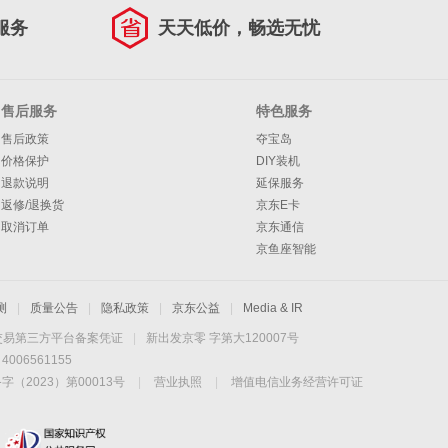
服务
天天低价，畅选无忧
售后服务
特色服务
售后政策
夺宝岛
价格保护
DIY装机
退款说明
延保服务
返修/退换货
京东E卡
取消订单
京东通信
京鱼座智能
测
|
质量公告
|
隐私政策
|
京东公益
|
Media & IR
交易第三方平台备案凭证
|
新出发京零 字第大120007号
06561155
2023）第00013号
|
营业执照
|
增值电信业务经营许可证