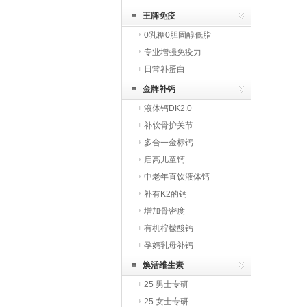
王牌免疫
0乳糖0胆固醇低脂
专业增强免疫力
日常补蛋白
金牌补钙
液体钙DK2.0
补软骨护关节
多合一金标钙
启高儿童钙
中老年直饮液体钙
补有K2的钙
增加骨密度
有机柠檬酸钙
孕妈乳母补钙
焕活维生素
25 男士专研
25 女士专研