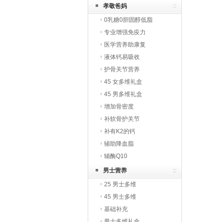
孝敬爸妈
0乳糖0胆固醇低脂
专业增强免疫力
医学营养助康复
液体钙易吸收
护骨关节营养
45 女多维礼盒
45 男多维礼盒
增加骨密度
补软骨护关节
补有K2的钙
辅助降血脂
辅酶Q10
男士营养
25 男士多维
45 男士多维
基础补充
男士多维礼盒