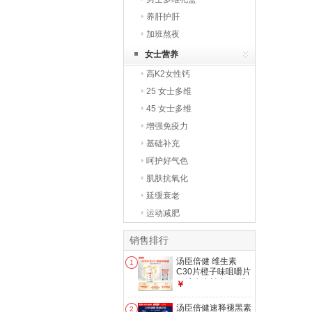
养肝护肝
加班熬夜
女士营养
高K2女性钙
25 女士多维
45 女士多维
增强免疫力
基础补充
呵护好气色
肌肤抗氧化
延缓衰老
运动减肥
销售排行
汤臣倍健 维生素
1
C30片橙子味咀嚼片
vc维生素补充VC维c
￥
汤臣倍健速释褪黑素
2